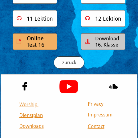
11 Lektion
12 Lektion


Online
Download


Test 16
16. Klasse
zurück


Privacy
Worship
Impressum
Dienstplan
Downloads
Contact