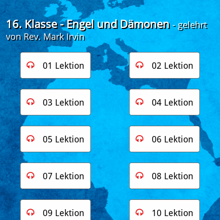
16. Klasse - Engel und Dämonen
- gelehrt
von Rev. Mark Irvin
01 Lektion
02 Lektion


03 Lektion
04 Lektion


05 Lektion
06 Lektion


07 Lektion
08 Lektion


09 Lektion
10 Lektion

