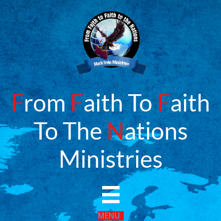
F
rom
F
aith To
F
aith
To The
N
ations
​Ministries

MENU​