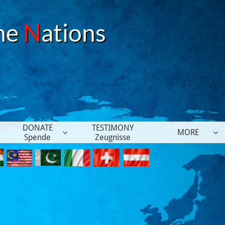
he
N
ations
DONATE
TESTIMONY
MORE


Spende
Zeugnisse