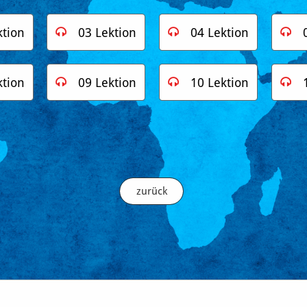
ktion
03 Lektion
04 Lektion



ktion
09 Lektion
10 Lektion



zurück