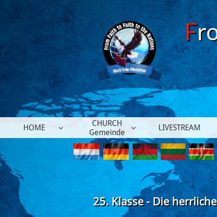
F
r
CHURCH
HOME
LIVESTREAM


Gemeinde
25. Klasse - Die herrlic