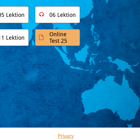
05 Lektion
06 Lektion

Online
11 Lektion

Test 25
Privacy