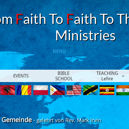
om
F
aith To
F
aith To T
​Ministries
MENU​
BIBLE 
TEACHING
EVENTS

SCHOOL
Lehre
he Gemeinde
- gelehrt von Rev. Mark Irvin