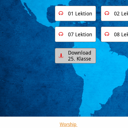
01 Lektion
02 Le


07 Lektion
08 Le


Download

25. Klasse
Worship