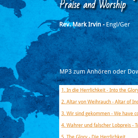
​Praise and Worship
Rev. Mark Irvin -
Engl/Ger ​
MP3 zum Anhören oder Download​​​​​​
1. In die Herrlichkeit - Into the Glory
2. Altar von Weihrauch - Altar of I
3. Wir sind gekommen - We have 
4. Wahrer und falscher Lobpreis - 
5. The Glory - Die Herrlichkeit