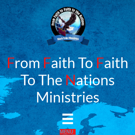
F
rom
F
aith To
F
aith
To The
N
ations
​Ministries

MENU​