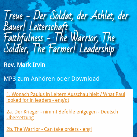
Treue - Der Soldat, der Athlet, der
Bauer! Leiterschaft
Faithfulness - The Warrior, The
Soldier, The Farmer! Leadership
Rev. Mark Irvin
MP3 zum Anhören oder Download​​​​​​​​​​​​​​​​​​​
1. Wonach Paulus in Leitern Ausschau hielt / What Paul
looked for in leaders - eng/dt​​​
2a. Der Krieger - nimmt Befehle entgegen - Deutsch
Übersetzung
2b. The Warrior - Can take orders - engl